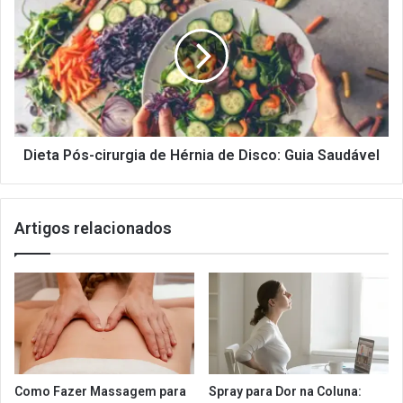
Pós-
cirurgia
de
Hérnia
de
Disco:
Guia
Saudável
Dieta Pós-cirurgia de Hérnia de Disco: Guia Saudável
Artigos relacionados
Como Fazer Massagem para
Spray para Dor na Coluna: