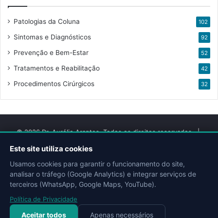
Patologias da Coluna
102
Sintomas e Diagnósticos
92
Prevenção e Bem-Estar
52
Tratamentos e Reabilitação
42
Procedimentos Cirúrgicos
32
© 2026 Dr. Aurélio Arantes. Todos os direitos reservados. |
Desenvolvido por
QMIX DIGITAL
Este site utiliza cookies
Usamos cookies para garantir o funcionamento do site,
Facebook
YouTube
Instagram
Site
Doctoralia
Escavador
analisar o tráfego (Google Analytics) e integrar serviços de
terceiros (WhatsApp, Google Maps, YouTube).
Política de Privacidade
Aceitar todos
Apenas necessários