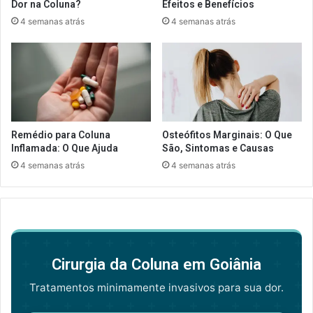
Dor na Coluna?
Efeitos e Benefícios
4 semanas atrás
4 semanas atrás
Remédio para Coluna
Osteófitos Marginais: O Que
Inflamada: O Que Ajuda
São, Sintomas e Causas
4 semanas atrás
4 semanas atrás
Cirurgia da Coluna em Goiânia
Tratamentos minimamente invasivos para sua dor.