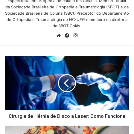
Especialista em ortopedia de coluna em Goiânia. Membro titular
da Sociedade Brasileira de Ortopedia e Traumatologia (SBOT) e da
Sociedade Brasileira de Coluna (SBC). Preceptor do Departamento
de Ortopedia e Traumatologia do HC-UFG e membro da diretoria
da SBOT Goiás.
Website
Facebook
Instagram
Cirurgia
de
Hérnia
de
Disco
a
Laser:
Como
Funciona
Cirurgia de Hérnia de Disco a Laser: Como Funciona
Dieta