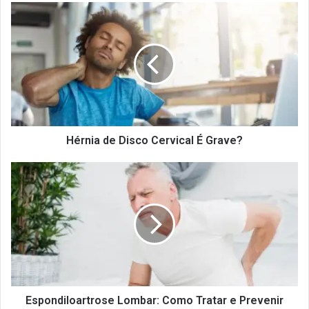
Hérnia
de
Disco
Cervical
É
Grave?
Hérnia de Disco Cervical É Grave?
Espondiloartrose
Lombar:
Como
Tratar
e
Prevenir
Espondiloartrose Lombar: Como Tratar e Prevenir