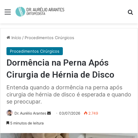
Menu
Pe
Início
/
Procedimentos Cirúrgicos
Procedimentos Cirúrgicos
Dormência na Perna Após
Cirurgia de Hérnia de Disco
Entenda quando a dormência na perna após
cirurgia de hérnia de disco é esperada e quando
se preocupar.
Mande
Dr. Aurélio Arantes
03/07/2026
2.749
um
5 minutos de leitura
e-
mail