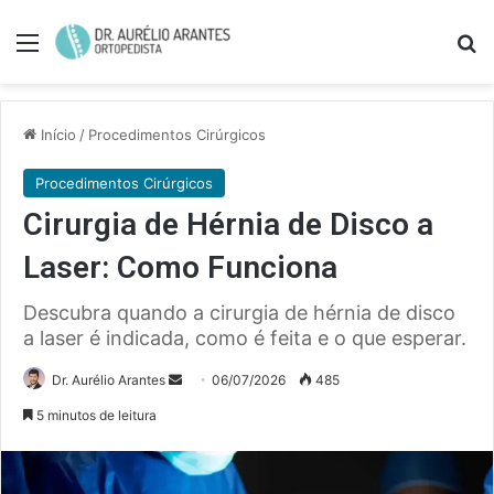
Menu
Pe
Início
/
Procedimentos Cirúrgicos
Procedimentos Cirúrgicos
Cirurgia de Hérnia de Disco a
Laser: Como Funciona
Descubra quando a cirurgia de hérnia de disco
a laser é indicada, como é feita e o que esperar.
Mande
Dr. Aurélio Arantes
06/07/2026
485
um
5 minutos de leitura
e-
mail