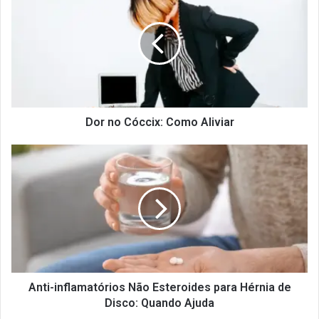
no
Cóccix:
Como
Aliviar
Dor no Cóccix: Como Aliviar
Anti-
inflamatórios
Não
Esteroides
para
Hérnia
de
Disco:
Quando
Ajuda
Anti-inflamatórios Não Esteroides para Hérnia de
Disco: Quando Ajuda