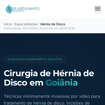
menu
Início
Especialidades
Hérnia de Disco
chevron_right
chevron_right
Publicado em
31/01/2026
| Atualizado em
06/05/2026
CIRURGIA MINIMAMENTE INVASIVA
Cirurgia de Hérnia de
Disco em
Goiânia
Técnicas minimamente invasivas por vídeo para
tratamento de hérnia de disco. Incisões de