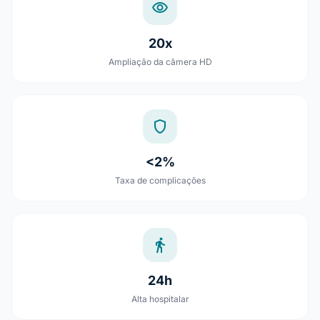
visibility
20x
Ampliação da câmera HD
shield
<2%
Taxa de complicações
directions_walk
24h
Alta hospitalar