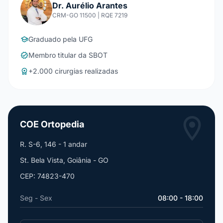
Dr. Aurélio Arantes
CRM-GO 11500 | RQE 7219
Graduado pela UFG
school
Membro titular da SBOT
verified
+2.000 cirurgias realizadas
workspace_premium
location_on
COE Ortopedia
R. S-6, 146 - 1 andar
St. Bela Vista, Goiânia - GO
CEP: 74823-470
Seg - Sex
08:00 - 18:00