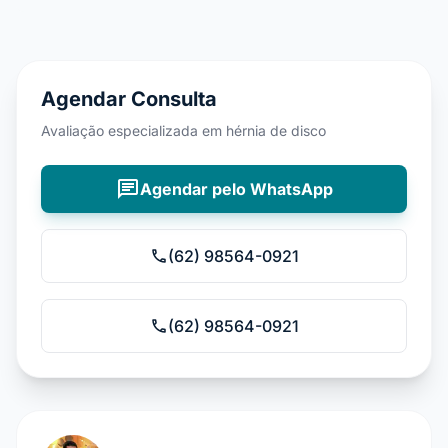
Agendar Consulta
Avaliação especializada em hérnia de disco
chat
Agendar pelo WhatsApp
(62) 98564-0921
phone
(62) 98564-0921
phone