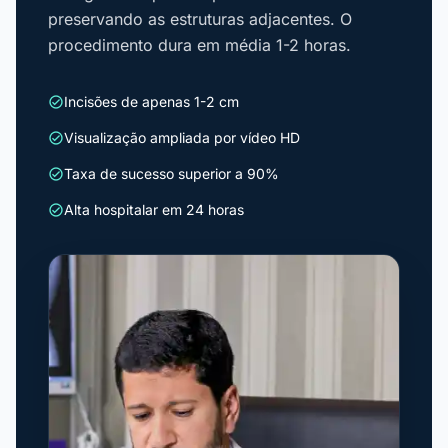
preservando as estruturas adjacentes. O
procedimento dura em média 1-2 horas.
Incisões de apenas 1-2 cm
check_circle
Visualização ampliada por vídeo HD
check_circle
Taxa de sucesso superior a 90%
check_circle
Alta hospitalar em 24 horas
check_circle