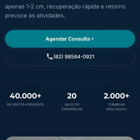
apenas 1-2 cm, recuperação rápida e retorno
precoce às atividades.
Agendar Consulta
arrow_forward
phone
(62) 98564-0921
40.000+
20
2.000+
PACIENTES ATENDIDOS
ANOS DE
CIRURGIAS
EXPERIÊNCIA
REALIZADAS