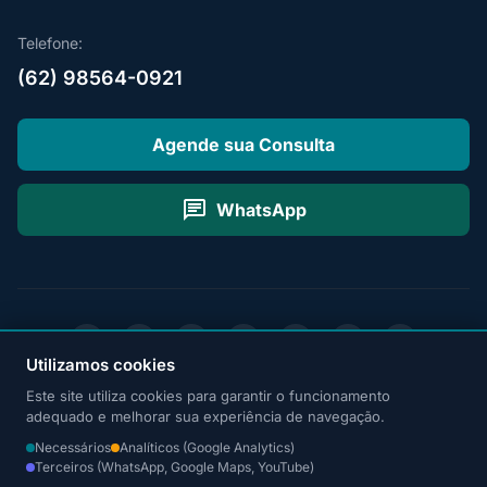
Telefone:
(62) 98564-0921
Agende sua Consulta
chat
WhatsApp
facebook
camera_alt
smart_display
article
language
medical_services
badge
Utilizamos cookies
© 2026 Dr. Aurélio Arantes. Todos os direitos reservados. Desenvolvido
Este site utiliza cookies para garantir o funcionamento
por
QMIX Digital®
adequado e melhorar sua experiência de navegação.
Política de privacidade
Termos de uso
Necessários
Analíticos (Google Analytics)
Terceiros (WhatsApp, Google Maps, YouTube)