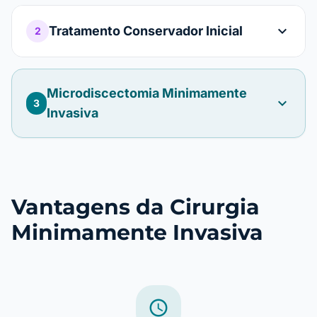
expand_more
Tratamento Conservador Inicial
2
Microdiscectomia Minimamente
expand_more
3
Invasiva
Vantagens da Cirurgia
Minimamente Invasiva
schedule