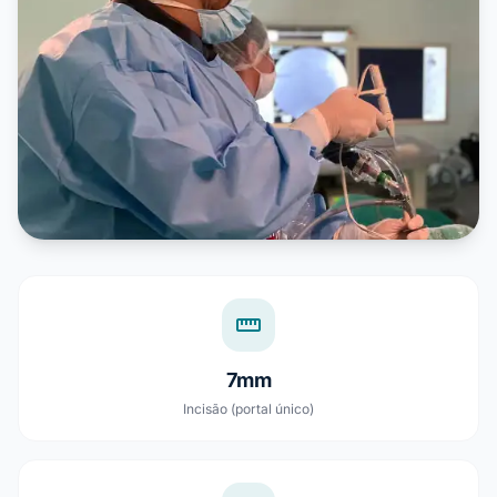
straighten
7mm
Incisão (portal único)