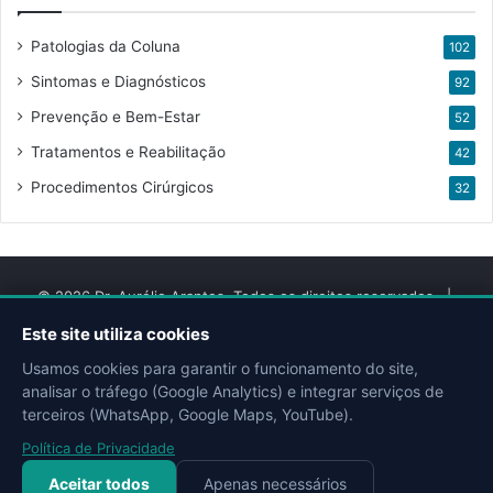
Patologias da Coluna
102
Sintomas e Diagnósticos
92
Prevenção e Bem-Estar
52
Tratamentos e Reabilitação
42
Procedimentos Cirúrgicos
32
© 2026 Dr. Aurélio Arantes. Todos os direitos reservados. |
Desenvolvido por
QMIX DIGITAL
Este site utiliza cookies
Usamos cookies para garantir o funcionamento do site,
Facebook
YouTube
Instagram
Site
Doctoralia
Escavador
analisar o tráfego (Google Analytics) e integrar serviços de
terceiros (WhatsApp, Google Maps, YouTube).
Política de Privacidade
Aceitar todos
Apenas necessários