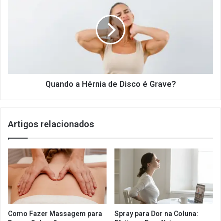
a
Hérnia
de
Disco
é
Grave?
Quando a Hérnia de Disco é Grave?
Artigos relacionados
Como Fazer Massagem para
Spray para Dor na Coluna: