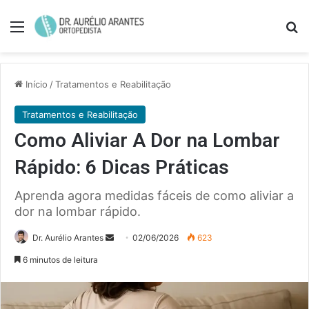
Menu
Pe
Início
/
Tratamentos e Reabilitação
Tratamentos e Reabilitação
Como Aliviar A Dor na Lombar
Rápido: 6 Dicas Práticas
Aprenda agora medidas fáceis de como aliviar a
dor na lombar rápido.
Mande
Dr. Aurélio Arantes
02/06/2026
623
um
6 minutos de leitura
e-
mail