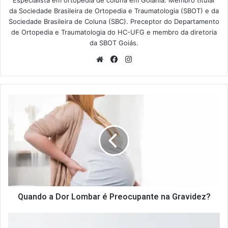
Especialista em ortopedia de coluna em Goiânia. Membro titular
da Sociedade Brasileira de Ortopedia e Traumatologia (SBOT) e da
Sociedade Brasileira de Coluna (SBC). Preceptor do Departamento
de Ortopedia e Traumatologia do HC-UFG e membro da diretoria
da SBOT Goiás.
Website
Facebook
Instagram
Quando
a
Dor
Lombar
é
Preocupante
na
Gravidez?
Quando a Dor Lombar é Preocupante na Gravidez?
Quando