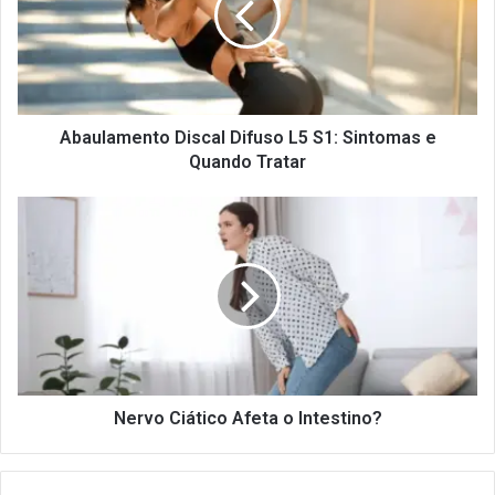
S1:
Sintomas
e
Quando
Tratar
Abaulamento Discal Difuso L5 S1: Sintomas e
Quando Tratar
Nervo
Ciático
Afeta
o
Intestino?
Nervo Ciático Afeta o Intestino?