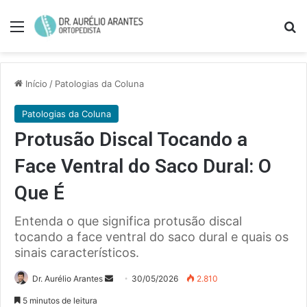
Menu
Pe
Início
/
Patologias da Coluna
Patologias da Coluna
Protusão Discal Tocando a
Face Ventral do Saco Dural: O
Que É
Entenda o que significa protusão discal
tocando a face ventral do saco dural e quais os
sinais característicos.
Mande
Dr. Aurélio Arantes
30/05/2026
2.810
um
5 minutos de leitura