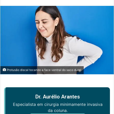
e-
mail
Protusão discal tocando a face ventral do saco dural
Dr. Aurélio Arantes
Especialista em cirurgia minimamente invasiva
da coluna.