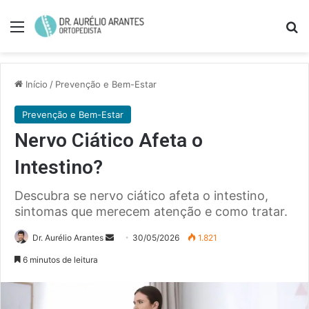
Menu
Pe
Início
/
Prevenção e Bem-Estar
Prevenção e Bem-Estar
Nervo Ciático Afeta o
Intestino?
Descubra se nervo ciático afeta o intestino,
sintomas que merecem atenção e como tratar.
Mande
Dr. Aurélio Arantes
30/05/2026
1.821
um
6 minutos de leitura
e-
mail