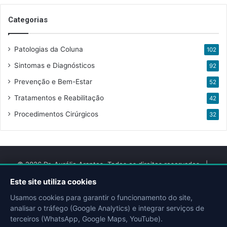
Categorias
Patologias da Coluna
102
Sintomas e Diagnósticos
92
Prevenção e Bem-Estar
52
Tratamentos e Reabilitação
42
Procedimentos Cirúrgicos
32
© 2026 Dr. Aurélio Arantes. Todos os direitos reservados. |
Desenvolvido por
QMIX DIGITAL
Este site utiliza cookies
Usamos cookies para garantir o funcionamento do site,
Facebook
YouTube
Instagram
Site
Doctoralia
Escavador
analisar o tráfego (Google Analytics) e integrar serviços de
terceiros (WhatsApp, Google Maps, YouTube).