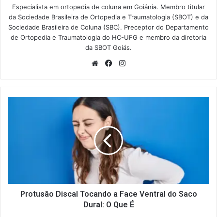
Especialista em ortopedia de coluna em Goiânia. Membro titular
da Sociedade Brasileira de Ortopedia e Traumatologia (SBOT) e da
Sociedade Brasileira de Coluna (SBC). Preceptor do Departamento
de Ortopedia e Traumatologia do HC-UFG e membro da diretoria
da SBOT Goiás.
Website
Facebook
Instagram
Protusão
Discal
Tocando
a
Face
Ventral
do
Saco
Dural:
O
Protusão Discal Tocando a Face Ventral do Saco
Que
Dural: O Que É
É