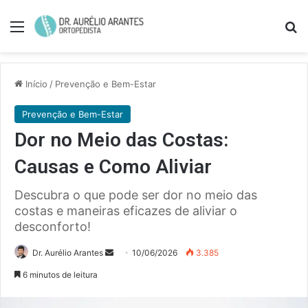
Menu
Pe
Início
/
Prevenção e Bem-Estar
Prevenção e Bem-Estar
Dor no Meio das Costas:
Causas e Como Aliviar
Descubra o que pode ser dor no meio das
costas e maneiras eficazes de aliviar o
desconforto!
Mande
Dr. Aurélio Arantes
10/06/2026
3.385
um
6 minutos de leitura
e-
mail