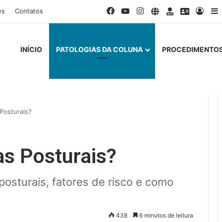
Facebook
YouTube
Instagram
Site
Doctoralia
Escavad
Entr
B
es
Contatos
INÍCIO
PATOLOGIAS DA COLUNA
PROCEDIMENTOS
Posturais?
s Posturais?
osturais, fatores de risco e como
438
6 minutos de leitura