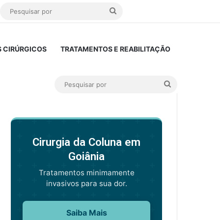
or
ar
arra Lateral
Pesquisar
por
 CIRÚRGICOS
TRATAMENTOS E REABILITAÇÃO
Pesquisar
por
Cirurgia da Coluna em
Goiânia
Tratamentos minimamente
invasivos para sua dor.
Saiba Mais