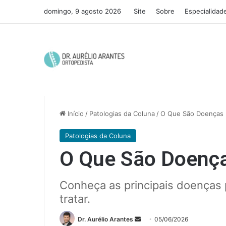
domingo, 9 agosto 2026
Site
Sobre
Especialidad
Início
/
Patologias da Coluna
/
O Que São Doenças 
Patologias da Coluna
O Que São Doença
Conheça as principais doenças p
tratar.
Mande
Dr. Aurélio Arantes
05/06/2026