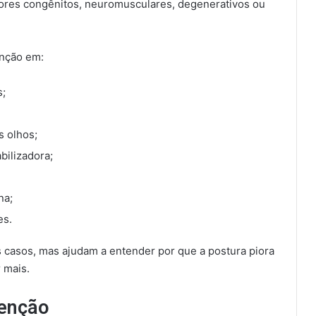
atores congênitos, neuromusculares, degenerativos ou
enção em:
s;
s olhos;
bilizadora;
na;
es.
s casos, mas ajudam a entender por que a postura piora
 mais.
enção