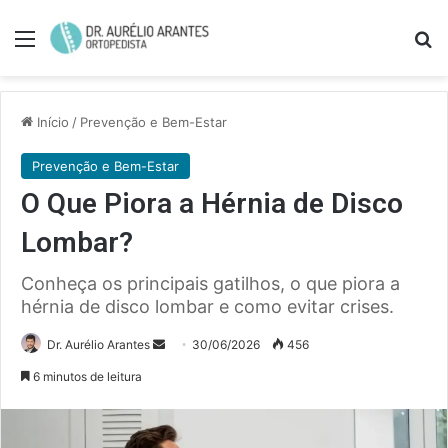
Menu
Pe
Início
/
Prevenção e Bem-Estar
Prevenção e Bem-Estar
O Que Piora a Hérnia de Disco
Lombar?
Conheça os principais gatilhos, o que piora a
hérnia de disco lombar e como evitar crises.
Mande
Dr. Aurélio Arantes
30/06/2026
456
um
6 minutos de leitura
e-
mail