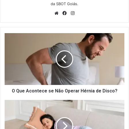
da SBOT Goiás.
Website
Facebook
Instagram
O
Que
Acontece
se
Não
Operar
Hérnia
de
Disco?
O Que Acontece se Não Operar Hérnia de Disco?
O
Que
Fazer
Quando
a