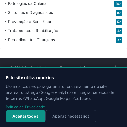
Patologias da Coluna
102
Sintomas e Diagnósticos
92
Prevenção e Bem-Estar
52
Tratamentos e Reabilitação
42
Procedimentos Cirúrgicos
32
© 2026 Dr. Aurélio Arantes. Todos os direitos reservados. |
Desenvolvido por
QMIX DIGITAL
Este site utiliza cookies
Usamos cookies para garantir o funcionamento do site,
Facebook
YouTube
Instagram
Site
Doctoralia
Escavador
analisar o tráfego (Google Analytics) e integrar serviços de
terceiros (WhatsApp, Google Maps, YouTube).
Política de Privacidade
Aceitar todos
Apenas necessários
Todas as matérias