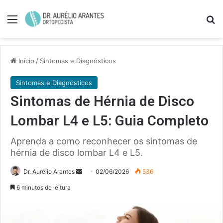
Menu
Pe
Início
/
Sintomas e Diagnósticos
Sintomas e Diagnósticos
Sintomas de Hérnia de Disco
Lombar L4 e L5: Guia Completo
Aprenda a como reconhecer os sintomas de
hérnia de disco lombar L4 e L5.
Mande
Dr. Aurélio Arantes
02/06/2026
536
um
6 minutos de leitura
e-
mail