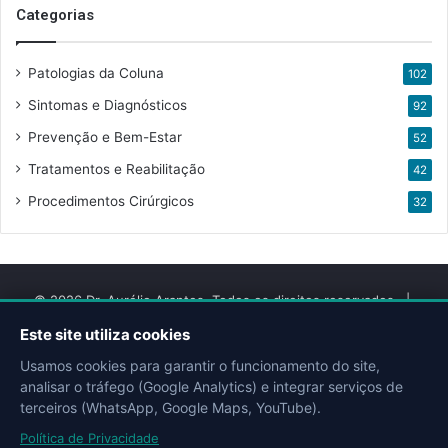
Categorias
Patologias da Coluna
102
Sintomas e Diagnósticos
92
Prevenção e Bem-Estar
52
Tratamentos e Reabilitação
42
Procedimentos Cirúrgicos
32
© 2026 Dr. Aurélio Arantes. Todos os direitos reservados. |
Desenvolvido por
QMIX DIGITAL
Este site utiliza cookies
Usamos cookies para garantir o funcionamento do site,
Facebook
YouTube
Instagram
Site
Doctoralia
Escavador
analisar o tráfego (Google Analytics) e integrar serviços de
terceiros (WhatsApp, Google Maps, YouTube).
Política de Privacidade