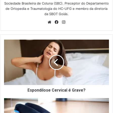
Sociedade Brasileira de Coluna (SBC). Preceptor do Departamento
de Ortopedia e Traumatologia do HC-UFG e membro da diretoria
da SBOT Goiás.
Website
Facebook
Instagram
Espondilose
Cervical
é
Grave?
Espondilose Cervical é Grave?
Exercícios
para
Desvio