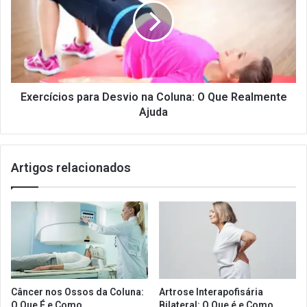
na
Coluna:
O
Que
Realmente
Ajuda
Exercícios para Desvio na Coluna: O Que Realmente
Ajuda
Artigos relacionados
Câncer nos Ossos da Coluna:
Artrose Interapofisária
O Que É e Como
Bilateral: O Que é e Como