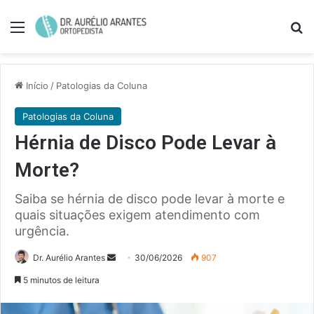
Menu
Pe
Início
/
Patologias da Coluna
Patologias da Coluna
Hérnia de Disco Pode Levar à
Morte?
Saiba se hérnia de disco pode levar à morte e
quais situações exigem atendimento com
urgência.
Mande
Dr. Aurélio Arantes
30/06/2026
907
um
5 minutos de leitura
e-
mail