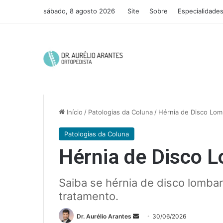
sábado, 8 agosto 2026
Site
Sobre
Especialidade
Início
/
Patologias da Coluna
/
Hérnia de Disco Lo
Patologias da Coluna
Hérnia de Disco 
Saiba se hérnia de disco lomba
tratamento.
Mande
Dr. Aurélio Arantes
30/06/2026