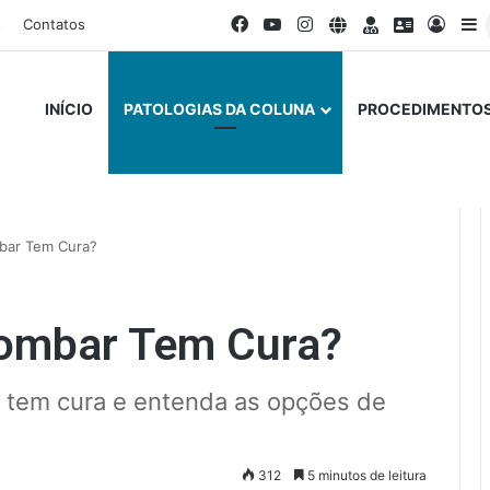
Facebook
YouTube
Instagram
Site
Doctoralia
Escavado
Entra
B
s
Contatos
INÍCIO
PATOLOGIAS DA COLUNA
PROCEDIMENTOS
mbar Tem Cura?
Lombar Tem Cura?
r tem cura e entenda as opções de
312
5 minutos de leitura