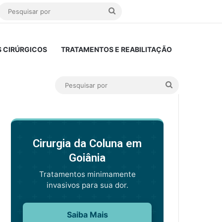
r
r
arra Lateral
Pesquisar
por
 CIRÚRGICOS
TRATAMENTOS E REABILITAÇÃO
Pesquisar
por
Cirurgia da Coluna em
Goiânia
Tratamentos minimamente
invasivos para sua dor.
Saiba Mais