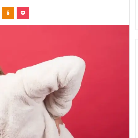
VK
OK
Pocket