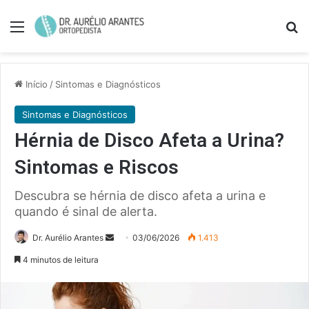
Menu
Pe
Início
/
Sintomas e Diagnósticos
Sintomas e Diagnósticos
Hérnia de Disco Afeta a Urina?
Sintomas e Riscos
Descubra se hérnia de disco afeta a urina e
quando é sinal de alerta.
Mande
Dr. Aurélio Arantes
03/06/2026
1.413
um
4 minutos de leitura
e-
mail