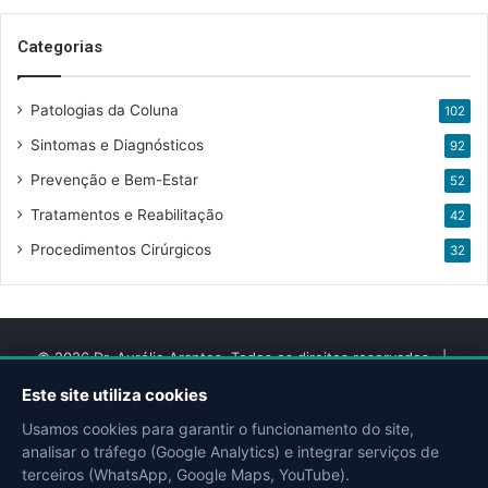
Categorias
Patologias da Coluna
102
Sintomas e Diagnósticos
92
Prevenção e Bem-Estar
52
Tratamentos e Reabilitação
42
Procedimentos Cirúrgicos
32
© 2026 Dr. Aurélio Arantes. Todos os direitos reservados. |
Desenvolvido por
QMIX DIGITAL
Este site utiliza cookies
Usamos cookies para garantir o funcionamento do site,
Facebook
YouTube
Instagram
Site
Doctoralia
Escavador
analisar o tráfego (Google Analytics) e integrar serviços de
terceiros (WhatsApp, Google Maps, YouTube).