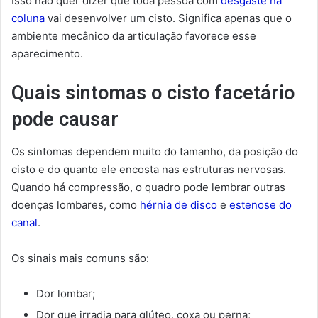
Isso não quer dizer que toda pessoa com
desgaste na
coluna
vai desenvolver um cisto. Significa apenas que o
ambiente mecânico da articulação favorece esse
aparecimento.
Quais sintomas o cisto facetário
pode causar
Os sintomas dependem muito do tamanho, da posição do
cisto e do quanto ele encosta nas estruturas nervosas.
Quando há compressão, o quadro pode lembrar outras
doenças lombares, como
hérnia de disco
e
estenose do
canal
.
Os sinais mais comuns são:
Dor lombar;
Dor que irradia para glúteo, coxa ou perna;