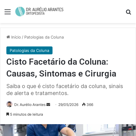
Menu
Pe
Início
/
Patologias da Coluna
Patologias da Coluna
Cisto Facetário da Coluna:
Causas, Sintomas e Cirurgia
Saiba o que é cisto facetário da coluna, sinais
de alerta e tratamentos.
Mande
Dr. Aurélio Arantes
29/05/2026
366
um
5 minutos de leitura
e-
mail