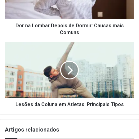
Causas
mais
Comuns
Dor na Lombar Depois de Dormir: Causas mais
Comuns
Lesões
da
Coluna
em
Atletas:
Principais
Tipos
Lesões da Coluna em Atletas: Principais Tipos
Artigos relacionados