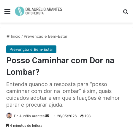
Menu
Pe
Início
/
Prevenção e Bem-Estar
Prevenção e Bem-Estar
Posso Caminhar com Dor na
Lombar?
Entenda quando a resposta para “posso
caminhar com dor na lombar” é sim, quais
cuidados adotar e em que situações é melhor
parar e procurar ajuda.
Mande
Dr. Aurélio Arantes
28/05/2026
198
um
4 minutos de leitura
e-