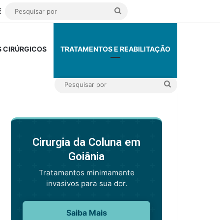
dor
rar
Barra Lateral
Pesquisar
por
 CIRÚRGICOS
TRATAMENTOS E REABILITAÇÃO
Pesquisar
por
Cirurgia da Coluna em
Goiânia
Tratamentos minimamente
invasivos para sua dor.
Saiba Mais