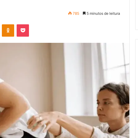
785
5 minutos de leitura
VK
OK
Pocket