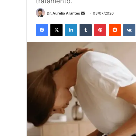
tratamento.
Mande
Dr. Aurélio Arantes
03/07/2026
um
Facebook
X
Linkedin
Tumblr
Pinterest
Reddit
e-
mail