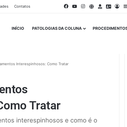
Facebook
YouTube
Instagram
Site
Doctoralia
Escava
Ent
dades
Contatos
INÍCIO
PATOLOGIAS DA COLUNA
PROCEDIMENTOS
amentos Interespinhosos: Como Tratar
entos
 Como Tratar
entos interespinhosos e como é o