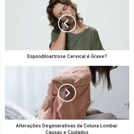
Cervical
é
Grave?
Espondiloartrose Cervical é Grave?
Alterações
Degenerativas
da
Coluna
Lombar:
Causas
e
Cuidados
Alterações Degenerativas da Coluna Lombar:
Causas e Cuidados