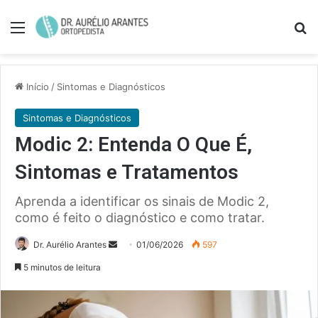
Menu
Pe
Início
/
Sintomas e Diagnósticos
Sintomas e Diagnósticos
Modic 2: Entenda O Que É,
Sintomas e Tratamentos
Aprenda a identificar os sinais de Modic 2,
como é feito o diagnóstico e como tratar.
Mande
Dr. Aurélio Arantes
01/06/2026
597
um
5 minutos de leitura
e-
mail