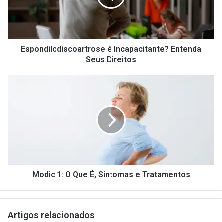
Direitos
Espondilodiscoartrose é Incapacitante? Entenda
Seus Direitos
Modic
1:
O
Que
É,
Sintomas
e
Tratamentos
Modic 1: O Que É, Sintomas e Tratamentos
Artigos relacionados