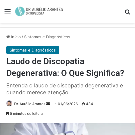
Menu
Pe
Início
/
Sintomas e Diagnósticos
Sintomas e Diagnósticos
Laudo de Discopatia
Degenerativa: O Que Significa?
Entenda o laudo de discopatia degenerativa e
quando merece atenção.
Mande
Dr. Aurélio Arantes
01/06/2026
434
um
5 minutos de leitura
e-
mail