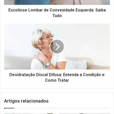
Escoliose Lombar de Convexidade Esquerda: Saiba
Tudo
Desidratação
Discal
Difusa:
Entenda
a
Condição
e
Como
Tratar
Desidratação Discal Difusa: Entenda a Condição e
Como Tratar
Artigos relacionados