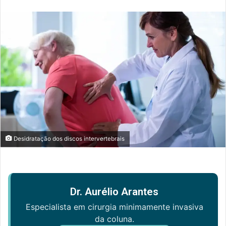
e-
mail
Desidratação dos discos intervertebrais
Dr. Aurélio Arantes
Especialista em cirurgia minimamente invasiva
da coluna.