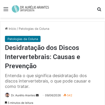
Menu
Pe
Início
/
Patologias da Coluna
Patologias da Coluna
Desidratação dos Discos
Intervertebrais: Causas e
Prevenção
Entenda o que significa desidratação dos
discos intervertebrais, o que pode causar e
como tratar.
Mande
Dr. Aurélio Arantes
09/06/2026
542
um
5 minutos de leitura