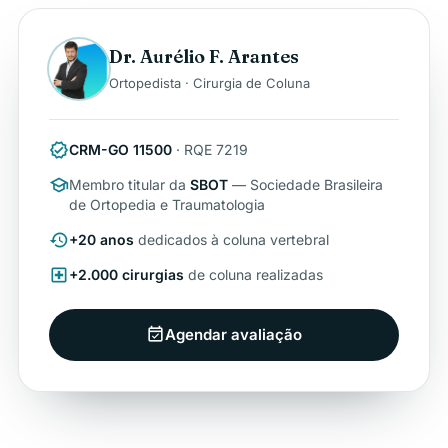
Dr. Aurélio F. Arantes
Ortopedista · Cirurgia de Coluna
verified
CRM-GO 11500
· RQE 7219
school
Membro titular da
SBOT
— Sociedade Brasileira
de Ortopedia e Traumatologia
history
+20 anos
dedicados à coluna vertebral
local_hospital
+2.000 cirurgias
de coluna realizadas
Agendar avaliação
event_available