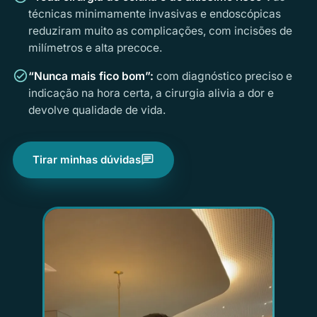
técnicas minimamente invasivas e endoscópicas
reduziram muito as complicações, com incisões de
milímetros e alta precoce.
check_circle
“Nunca mais fico bom”:
com diagnóstico preciso e
indicação na hora certa, a cirurgia alivia a dor e
devolve qualidade de vida.
Tirar minhas dúvidas
chat