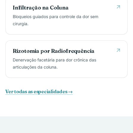
arrow_outward
Infiltração na Coluna
Bloqueios guiados para controle da dor sem
cirurgia.
arrow_outward
Rizotomia por Radiofrequência
Denervação facetária para dor crônica das
articulações da coluna.
Ver todas as especialidades →