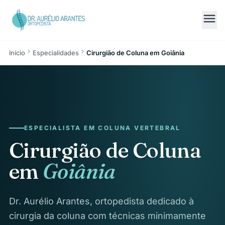
menu
chevron_right
chevron_right
Início
Especialidades
Cirurgião de Coluna em Goiânia
ESPECIALISTA EM COLUNA VERTEBRAL
Cirurgião de Coluna
em
Goiânia
Dr. Aurélio Arantes, ortopedista dedicado à
cirurgia da coluna com técnicas minimamente