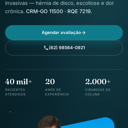
invasivas — hérnia de disco, escoliose e dor
crônica.
CRM-GO 11500 · RQE 7219.
Agendar avaliação
arrow_forward
(62) 98564-0921
call
40 mil+
20
2.000+
PACIENTES
ANOS DE
CIRURGIAS DE
ATENDIDOS
EXPERIÊNCIA
COLUNA