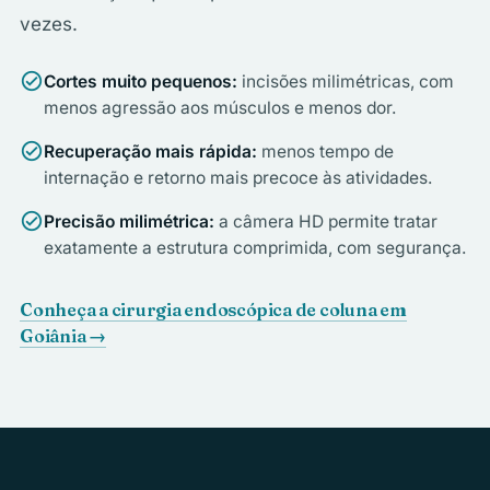
vezes.
check_circle
Cortes muito pequenos:
incisões milimétricas, com
menos agressão aos músculos e menos dor.
check_circle
Recuperação mais rápida:
menos tempo de
internação e retorno mais precoce às atividades.
check_circle
Precisão milimétrica:
a câmera HD permite tratar
exatamente a estrutura comprimida, com segurança.
Conheça a cirurgia endoscópica de coluna em
Goiânia →