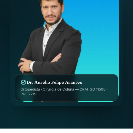
verified
Dr. Aurélio Felipe Arantes
Ortopedista · Cirurgia de Coluna — CRM-GO 11500 ·
RQE 7219