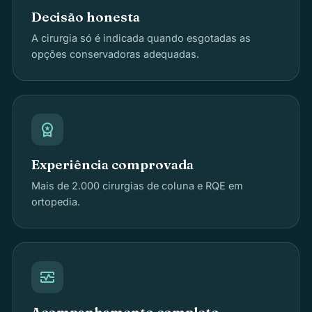
Decisão honesta
A cirurgia só é indicada quando esgotadas as
opções conservadoras adequadas.
workspace_premium
Experiência comprovada
Mais de 2.000 cirurgias de coluna e RQE em
ortopedia.
monitor_heart
Acompanhamento completo