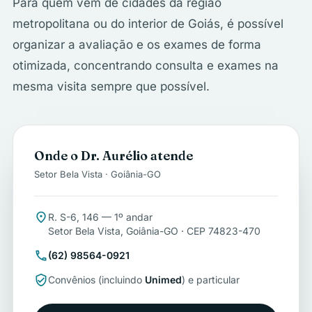
Para quem vem de cidades da região
metropolitana ou do interior de Goiás, é possível
organizar a avaliação e os exames de forma
otimizada, concentrando consulta e exames na
mesma visita sempre que possível.
Onde o Dr. Aurélio atende
Setor Bela Vista · Goiânia-GO
place
R. S-6, 146 — 1º andar
Setor Bela Vista, Goiânia-GO · CEP 74823-470
call
(62) 98564-0921
verified_user
Convênios (incluindo
Unimed
) e particular