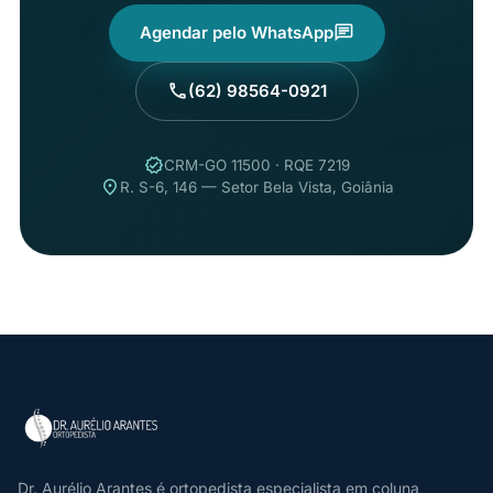
Agendar pelo WhatsApp
chat
(62) 98564-0921
call
verified
CRM-GO 11500 · RQE 7219
place
R. S-6, 146 — Setor Bela Vista, Goiânia
Dr. Aurélio Arantes é ortopedista especialista em coluna,