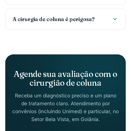
expand_more
A cirurgia de coluna é perigosa?
Agende sua avaliação com o
cirurgião de coluna
Receba um diagnóstico preciso e um plano
de tratamento claro. Atendimento por
convênios (incluindo Unimed) e particular, no
Setor Bela Vista, em Goiânia.