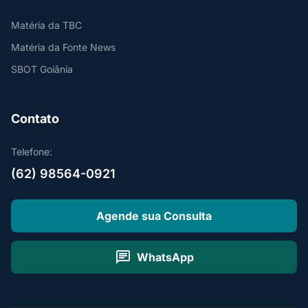
Matéria da TBC
Matéria da Fonte News
SBOT Goiânia
Contato
Telefone:
(62) 98564-0921
Agende sua Consulta
chat
WhatsApp