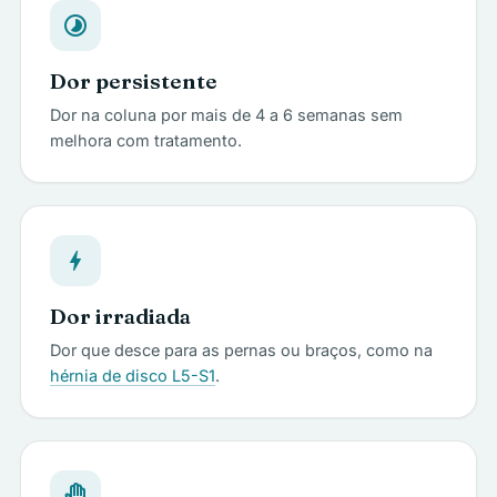
timelapse
Dor persistente
Dor na coluna por mais de 4 a 6 semanas sem
melhora com tratamento.
bolt
Dor irradiada
Dor que desce para as pernas ou braços, como na
hérnia de disco L5-S1
.
back_hand